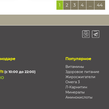
1
2
3
4
...
44
снодаре
Популярное
Витамины
/11
(с 10:00 до 22:00)
Здоровое питание
Жиросжигатели
НО
Омега 3
Л-Карнитин
Минералы
Аминокислоты