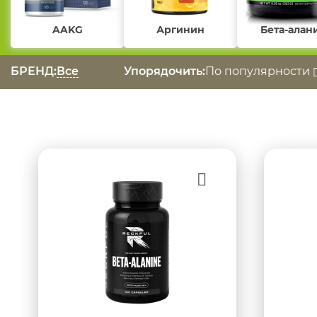
AAKG
Аргинин
Бета-алан
БРЕНД:
Все
Упорядочить:
По популярности