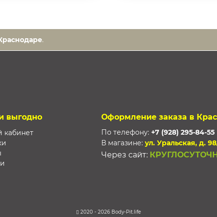
Краснодаре
.
и выгодно
Оформление заказа в Кра
По телефону:
+7 (928) 295-84-55
 кабинет
ки
В магазине:
ул. Уральская, д. 98
ы
Через сайт:
КРУГЛОСУТОЧ
ти
2020 - 2026 Body-Pit.life