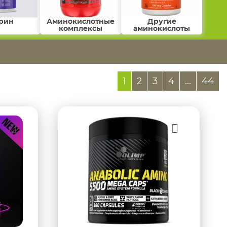
рин
Аминокислотные
Другие
комплексы
аминокислоты
1
2
3
4
...
44