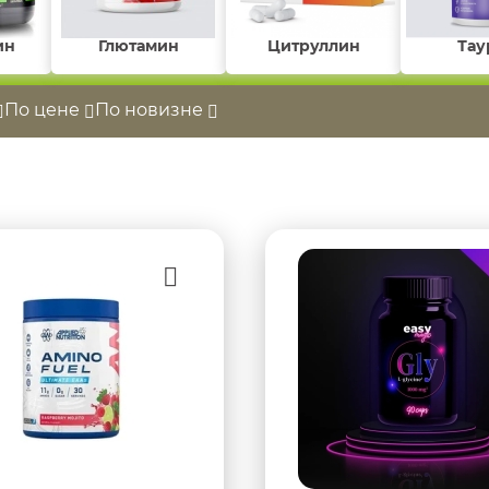
ин
Глютамин
Цитруллин
Тау
По цене
По новизне