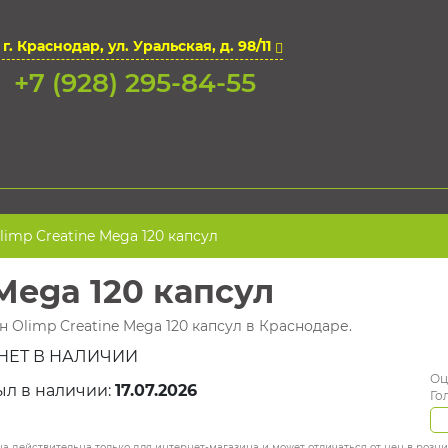
г. Краснодар, ул. Уральская, д. 98/11
+7 (928) 295-84-55
imp Creatine Mega 120 капсул
Mega 120 капсул
н Olimp Creatine Mega 120 капсул в Краснодаре.
НЕТ В НАЛИЧИИ
Оц
ыл в наличии:
17.07.2026
Го
а действительна только для интернет-магазина и может отличаться от цен в розн