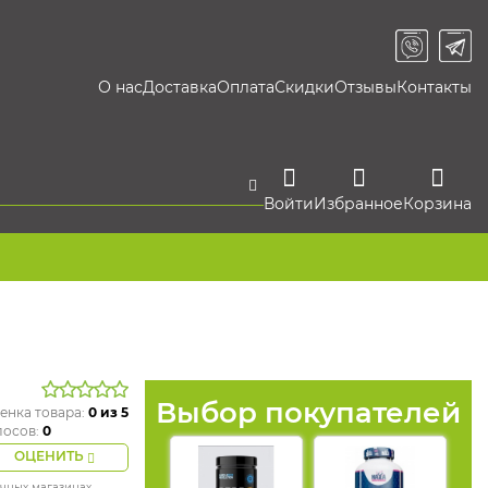
О нас
Доставка
Оплата
Скидки
Отзывы
Контакты
Войти
Избранное
Корзина
Выбор покупателей
енка товара:
0
из 5
лосов:
0
ОЦЕНИТЬ
ичных магазинах