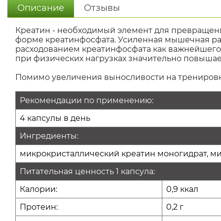
Описание
Отзывы
Креатин - необходимый элемент для превращени
форме креатинфосфата. Усиленная мышечная р
расходованием креатинфосфата как важнейшего 
при физических нагрузках значительно повышае
Помимо увеличения выносливости на тренировк
Рекомендации по применению:
4 капсулы в день
Ингредиенты:
микрокристаллический креатин моногидрат, мик
Питательная ценность 1 капсула:
Калории:
0,9 ккал
Протеин:
0,2 г