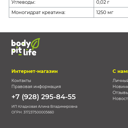
Углеводы:
0,02 г
Моногидрат креатина:
1250 мг
Интернет-магазин
С нам
Контакты
Личный
Правовая информация
Новин
Отзыв
+7 (928) 295-84-55
Новос
ИП Кладковая Алина Владимировна
ОГРН:
317237500005660