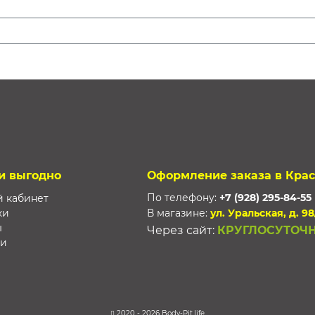
и выгодно
Оформление заказа в Кра
По телефону:
+7 (928) 295-84-55
 кабинет
ки
В магазине:
ул. Уральская, д. 98
ы
Через сайт:
КРУГЛОСУТОЧ
ти
2020 - 2026 Body-Pit.life