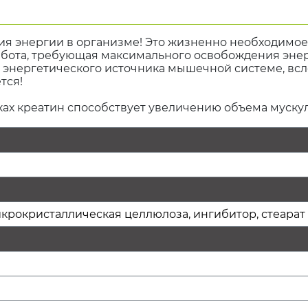
я энергии в организме! Это жизненно необходимое
абота, требующая максимального освобождения эн
энергетического источника мышечной системе, всле
тся!
ах креатин способствует увеличению объема мускул
рокристаллическая целлюлоза, ингибитор, стеарат 