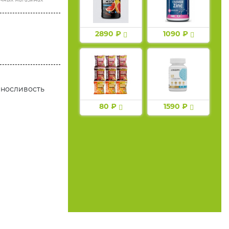
2890 ₽
1090 ₽
ыносливость
80 ₽
1590 ₽