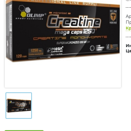
Ар
Пр
Кр
Ин
Це