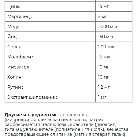
Цинк:
15 мг
Марганец :
2 мг
Медь :
2000 мкг
Йод :
150 мкг
Селен :
200 мкг
Молибден :
15 мкг
Инозитол :
10 мг
Холин :
10 мг
Рутин :
1,2 мг
Экстракт шиповника :
1 мг
Другие ингредиенты:
наполнитель
(микрокристаллическая целлюлоза, натрия
карбоксиметил целлюлоза), краситель (диоксид
титана), увлажнитель (полиэтилен гликоль), вещества,
предотвращающие слипание (магния стеарат, тальк),