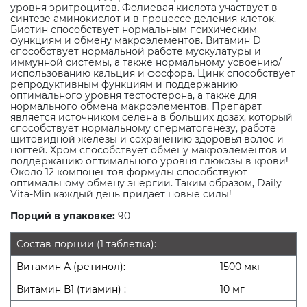
уровня эритроцитов. Фолиевая кислота участвует в
синтезе аминокислот и в процессе деления клеток.
Биотин способствует нормальным психическим
функциям и обмену макроэлементов. Витамин D
способствует нормальной работе мускулатуры и
иммунной системы, а также нормальному усвоению/
использованию кальция и фосфора. Цинк способствует
репродуктивным функциям и поддержанию
оптимального уровня тестостерона, а также для
нормального обмена макроэлементов. Препарат
является источником селена в больших дозах, который
способствует нормальному сперматогенезу, работе
щитовидной железы и сохранению здоровья волос и
ногтей. Хром способствует обмену макроэлементов и
поддержанию оптимального уровня глюкозы в крови!
Около 12 компонентов формулы способствуют
оптимальному обмену энергии. Таким образом, Daily
Vita-Min каждый день придает новые силы!
Порций в упаковке:
90
Состав порции (1 таблетка):
Витамин А (ретинол):
1500 мкг
Витамин В1 (тиамин) :
10 мг