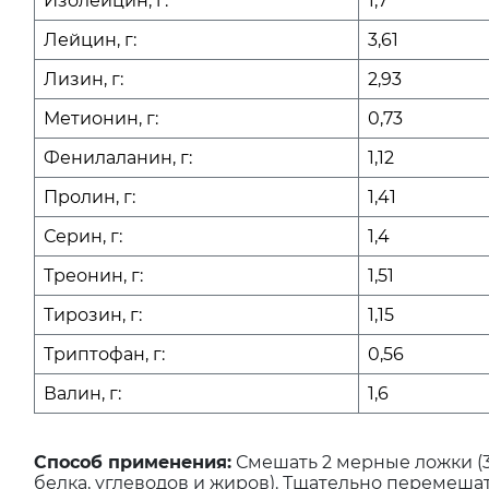
Изолейцин, г:
1,7
Лейцин, г:
3,61
Лизин, г:
2,93
Метионин, г:
0,73
Фенилаланин, г:
1,12
Пролин, г:
1,41
Серин, г:
1,4
Треонин, г:
1,51
Тирозин, г:
1,15
Триптофан, г:
0,56
Валин, г:
1,6
Способ применения:
Смешать 2 мерные ложки (3
белка, углеводов и жиров). Тщательно перемешат