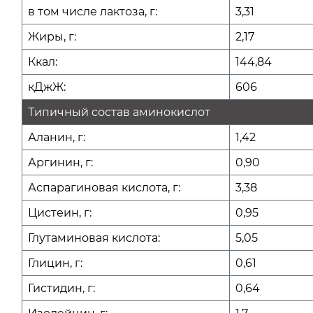
в том числе лактоза, г:
3,31
Жиры, г:
2,17
Ккал:
144,84
кДжЖ:
606
Типичный состав аминокислот
Аланин, г:
1,42
Аргинин, г:
0,90
Аспарагиновая кислота, г:
3,38
Цистеин, г:
0,95
Глутаминовая кислота:
5,05
Глицин, г:
0,61
Гистидин, г:
0,64