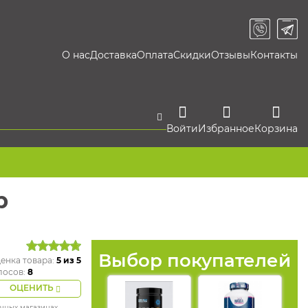
О нас
Доставка
Оплата
Скидки
Отзывы
Контакты
Войти
Избранное
Корзина
р
Выбор покупателей
енка товара:
5
из 5
лосов:
8
ОЦЕНИТЬ
ичных магазинах