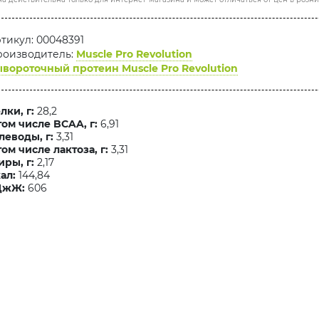
тикул: 00048391
оизводитель:
Muscle Pro Revolution
вороточный протеин Muscle Pro Revolution
лки, г:
28,2
том числе BCAA, г:
6,91
леводы, г:
3,31
том числе лактоза, г:
3,31
ры, г:
2,17
ал:
144,84
ДжЖ:
606