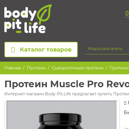
Каталог товаров
Главная
Протеин
Сывороточный протеин
Протеин 
Протеин Muscle Pro Revo
Интернет-магазин Body-Pit.Life предлагает купить Протеин
Б
Цен