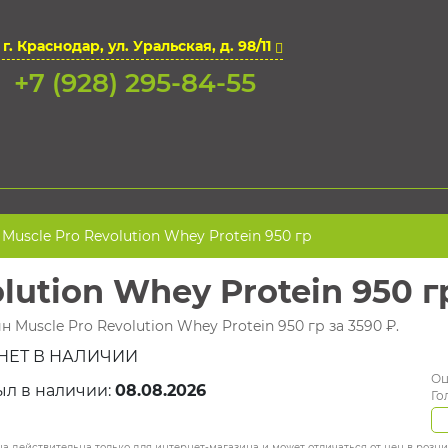
г. Краснодар, ул. Уральская, д. 98/11
+7 (928) 295-84-55
Muscle Pro Revolution Whey Protein 950 гр
lution Whey Protein 950 г
 Muscle Pro Revolution Whey Protein 950 гр за 3590 ₽.
НЕТ В НАЛИЧИИ
Оц
ыл в наличии:
08.08.2026
Го
а действительна только для интернет-магазина и может отличаться от цен в розн