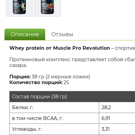
Описание
Отзывы
Whey protein от Muscle Pro Revolution
– спорти
Протеиновый комплекс представляет собой сба
сахара.
Порция:
38 гр (2 мерные ложки)
Количество порций:
25
Состав порции (38 гр)
Белки, г:
28,2
в том числе BCAA, г:
6,91
Углеводы, г:
3,31