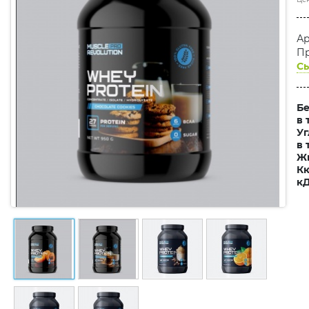
Ар
Пр
Сы
Бе
в 
Уг
в 
Жи
Кк
к