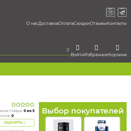
О нас
Доставка
Оплата
Скидки
Отзывы
Контакты
Войти
Избранное
Корзина
Выбор покупателей
енка товара:
0
из 5
лосов:
0
ОЦЕНИТЬ
ичных магазинах