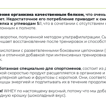
ения организма качественным белком
, что очен
ает. Недостаточное его потребление приводит к 
лка к углеводам 5:
1, что в сочетании с отсутствие
лонным к полноте.
ыворотки, полученной методом ультрафильтрации. С
учшает восстановление после тренировок и способст
ислотами с разветвленными боковыми цепочками (L-
 и отличной добавкой при интенсивных тренировках
.
ботанная специально для спортсменов
, состоит и
какой скоростью продукт расщепляется в организме и
кулярной цепью и фруктозы с короткой. Они, соотве
ышцы энергией и подпитывать их в течение продол
я!
WHEY по настоящему вкусный, потому что мы доб
адную крошку (шоколадный вкус).