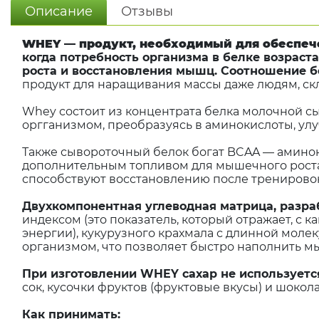
Описание
Отзывы
WHEY — продукт, необходимый для обеспеч
когда потребность организма в белке возраст
роста и восстановления мышц. Соотношение бе
продукт для наращивания массы даже людям, ск
Whey состоит из концентрата белка молочной с
оргганизмом, преобразуясь в аминокислоты, ул
Также сывороточный белок богат BCAA — аминок
дополнительным топливом для мышечного роста
способствуют восстановлению после тренировок
Двухкомпонентная углеводная матрица, разра
индексом (это показатель, который отражает, с 
энергии), кукурузного крахмала с длинной моле
организмом, что позволяет быстро наполнить м
При изготовлении WHEY сахар не используетс
сок, кусочки фруктов (фруктовые вкусы) и шокол
Как принимать: