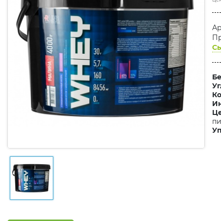
Ар
Пр
Сы
Бе
Уг
Ко
Ин
Це
пи
Уп