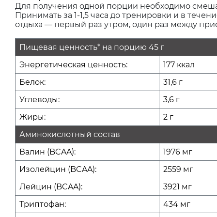
Для получения одной порции необходимо смешать
Принимать за 1-1,5 часа до тренировки и в течен
отдыха — первый раз утром, один раз между пр
Пищевая ценность* на порцию 45 г
Энергетическая ценность:
177 ккал
Белок:
31,6 г
Углеводы:
3,6 г
Жиры:
2 г
Аминокислотный состав
Валин (BCAA):
1976 мг
Изолейцин (BCAA):
2559 мг
Лейцин (BCAA):
3921 мг
Триптофан:
434 мг