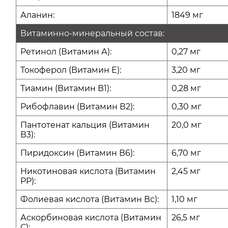
Аланин:
1849 мг
Витаминно-минеральный состав:
Ретинол (Витамин А):
0,27 мг
Токоферол (Витамин Е):
3,20 мг
Тиамин (Витамин В1):
0,28 мг
Рибофлавин (Витамин В2):
0,30 мг
Пантотенат кальция (Витамин
20,0 мг
В3):
Пиридоксин (Витамин В6):
6,70 мг
Никотиновая кислота (Витамин
2,45 мг
РР):
Фолиевая кислота (Витамин Вс):
1,10 мг
Аскорбиновая кислота (Витамин
26,5 мг
С):