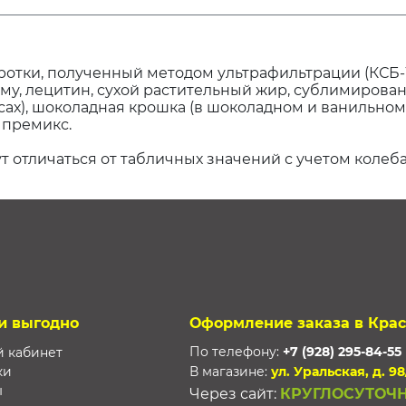
отки, полученный методом ультрафильтрации (КСБ-УФ
му, лецитин, сухой растительный жир, сублимированн
сах), шоколадная крошка (в шоколадном и ванильном 
 премикс.
т отличаться от табличных значений с учетом колеб
и выгодно
Оформление заказа в Кра
По телефону:
+7 (928) 295-84-55
 кабинет
ки
В магазине:
ул. Уральская, д. 98
ы
Через сайт:
КРУГЛОСУТОЧ