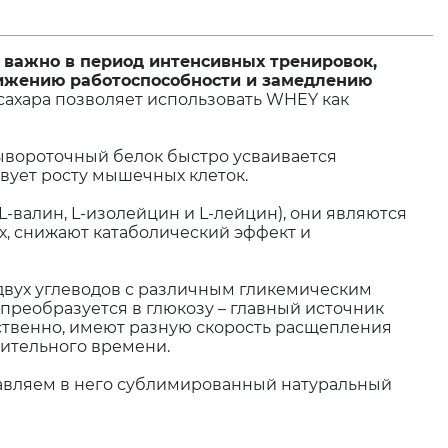
ь важно в период интенсивных тренировок,
снижению работоспособности и замедлению
м сахара позволяет использовать WHEY как
ывороточный белок быстро усваивается
вует росту мышечных клеток.
валин, L-изолейцин и L-лейцин), они являются
, снижают катаболический эффект и
з двух углеводов с различным гликемическим
 преобразуется в глюкозу – главный источник
тственно, имеют разную скорость расщепления
жительного времени.
авляем в него сублимированный натуральный