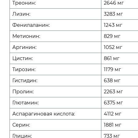
Треонин:
2646 мг
Лизин:
3283 мг
Фенилаланин:
1243 мг
Метионин:
829 мг
Аргинин:
1052 мг
Цистин:
861 мг
Тирозин:
1179 мг
Гистидин:
638 мг
Пролин:
2263 мг
Глютамин:
6375 мг
Аспарагиновая кислота:
4112 мг
Серин:
1881 мг
Глицин:
733 мг