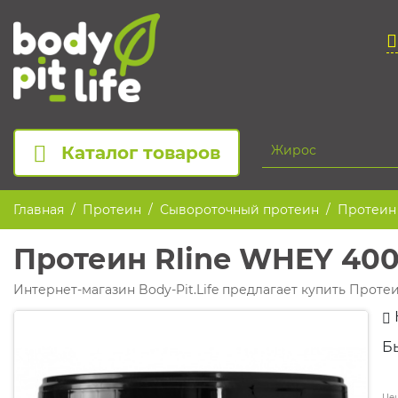
Каталог товаров
Главная
Протеин
Сывороточный протеин
Протеин 
Протеин Rline WHEY 40
Интернет-магазин Body-Pit.Life предлагает купить Проте
Б
Цен