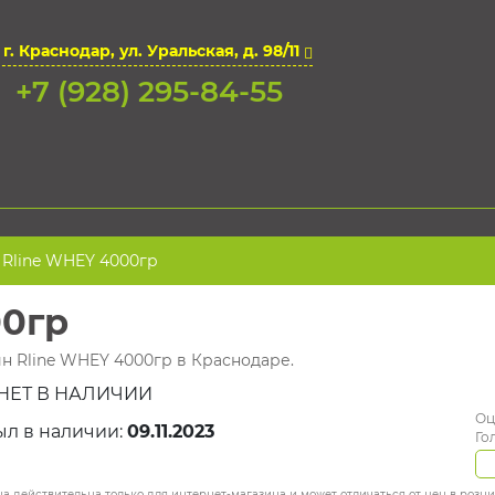
г. Краснодар, ул. Уральская, д. 98/11
+7 (928) 295-84-55
Rline WHEY 4000гр
00гр
ин Rline WHEY 4000гр в Краснодаре.
НЕТ В НАЛИЧИИ
Оц
ыл в наличии:
09.11.2023
Го
а действительна только для интернет-магазина и может отличаться от цен в розн