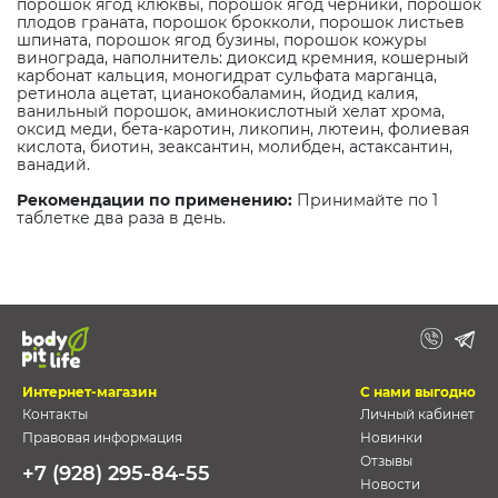
порошок ягод клюквы, порошок ягод черники, порошок
плодов граната, порошок брокколи, порошок листьев
шпината, порошок ягод бузины, порошок кожуры
винограда, наполнитель: диоксид кремния, кошерный
карбонат кальция, моногидрат сульфата марганца,
ретинола ацетат, цианокобаламин, йодид калия,
ванильный порошок, аминокислотный хелат хрома,
оксид меди, бета-каротин, ликопин, лютеин, фолиевая
кислота, биотин, зеаксантин, молибден, астаксантин,
ванадий.
Рекомендации по применению:
Принимайте по 1
таблетке два раза в день.
Интернет-магазин
С нами выгодно
Контакты
Личный кабинет
Правовая информация
Новинки
Отзывы
+7 (928) 295-84-55
Новости