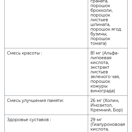
граната,
порошок
брокколи,
порошок
листьев
шпината,
порошок ягод
бузины,
порошок
томата)
Смесь красоты :
81 мг (Aльфа-
липоевая
кислота,
экстракт
листьев
зеленого чая,
порошок
кожуры
винограда)
Смесь улучшения памяти:
26 мг (Холин,
Инозитол,
Кремний, Бор)
Здоровье суставов :
29 мг
(Гиалуроновоая
кислота,