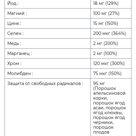
Йод :
18 мг (129%)
Магний :
100 мг (27%)
Цинк :
15 мг (150%)
Селен :
200 мкг (364%)
Медь :
2 мг (200%)
Марганец :
2 мг (100%)
Хром :
120 мкг (300%)
Молибден :
75 мкг (150%)
Защита от свободных радикалов :
95 мг
(Порошок
апельсиновой
корки,
порошок ягод
асаи, порошок
ягод клюквы,
порошок ягод
черники,
порошок
плодов