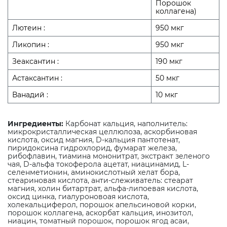
Порошок
коллагена)
Лютеин :
950 мкг
Ликопин :
950 мкг
Зеаксантин :
190 мкг
Астаксантин :
50 мкг
Ванадий :
10 мкг
Ингредиенты:
Карбонат кальция, наполнитель:
микрокристаллическая целлюлоза, аскорбиновая
кислота, оксид магния, D-кальция пантотенат,
пиридоксина гидрохлорид, фумарат железа,
рибофлавин, тиамина мононитрат, экстракт зеленого
чая, D-альфа токоферола ацетат, ниацинамид, L-
селенметионин, аминокислотный хелат бора,
стеариновая кислота, анти-слеживатель: стеарат
магния, холин битартрат, альфа-липоевая кислота,
оксид цинка, гиалуроновоая кислота,
холекальциферол, порошок апельсиновой корки,
порошок коллагена, аскорбат кальция, инозитол,
ниацин, томатный порошок, порошок ягод асаи,