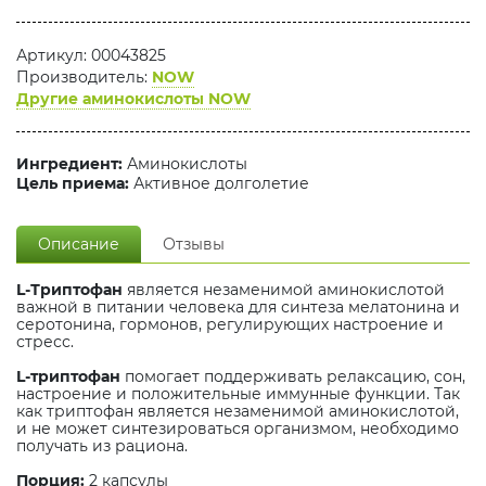
Артикул: 00043825
Производитель:
NOW
Другие аминокислоты NOW
Ингредиент:
Аминокислоты
Цель приема:
Активное долголетие
Описание
Отзывы
L-Триптофан
является незаменимой аминокислотой
важной в питании человека для синтеза мелатонина и
серотонина, гормонов, регулирующих настроение и
стресс.
L-триптофан
помогает поддерживать релаксацию, сон,
настроение и положительные иммунные функции. Так
как триптофан является незаменимой аминокислотой,
и не может синтезироваться организмом, необходимо
получать из рациона.
Порция:
2 капсулы