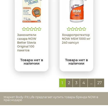
Заменители
Хондропротектор
сахара NOW
NOW MSM 1000 мг
Better Stevia
240 капсул
Original 100
пакетов
Товара нет в
Товара нет в
наличии
наличии
1
2
3
4
...
27
Маркет Body-Pit.Life предлагает купить товары бренда NOW в
Краснодаре.