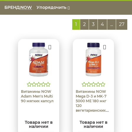
БРЕНД:
NOW
Упорядочить
1
2
3
4
...
27
Витамины NOW
Витамины NOW
Adam Men's Multi
Mega D-3 и MK-7
90 мягких капсул
5000 МЕ 180 мкг
120
вегетарианских
капсул
Товара нет в
Товара нет в
наличии
наличии