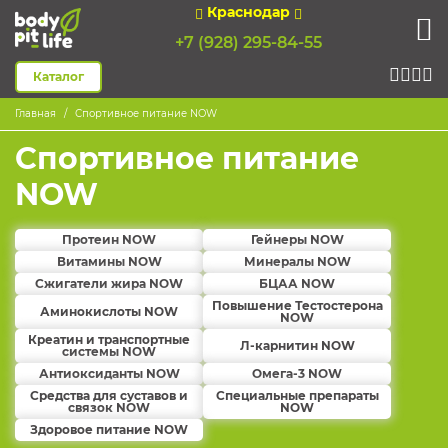
Краснодар
+7 (928) 295-84-55
Каталог
Главная
Спортивное питание NOW
Спортивное питание
NOW
Протеин NOW
Гейнеры NOW
Витамины NOW
Минералы NOW
Сжигатели жира NOW
БЦАА NOW
Повышение Тестостерона
Аминокислоты NOW
NOW
Креатин и транспортные
Л-карнитин NOW
системы NOW
Антиоксиданты NOW
Омега-3 NOW
Средства для суставов и
Специальные препараты
связок NOW
NOW
Здоровое питание NOW