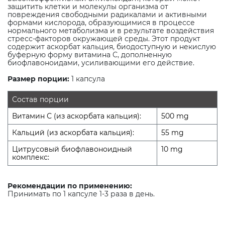
защитить клетки и молекулы организма от
повреждения свободными радикалами и активными
формами кислорода, образующимися в процессе
нормального метаболизма и в результате воздействия
стресс-факторов окружающей среды. Этот продукт
содержит аскорбат кальция, биодоступную и некислую
буферную форму витамина С, дополненную
биофлавоноидами, усиливающими его действие.
Размер порции:
1 капсула
Состав порции
Витамин С (из аскорбата кальция):
500 mg
Кальций (из аскорбата кальция):
55 mg
Цитрусовый биофлавоноидный
10 mg
комплекс:
Рекомендации по применению:
Принимать по 1 капсуле 1-3 раза в день.