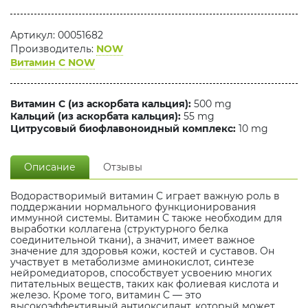
Артикул: 00051682
Производитель:
NOW
Витамин C NOW
Витамин С (из аскорбата кальция):
500 mg
Кальций (из аскорбата кальция):
55 mg
Цитрусовый биофлавоноидный комплекс:
10 mg
Описание
Отзывы
Водорастворимый витамин C играет важную роль в
поддержании нормального функционирования
иммунной системы. Витамин С также необходим для
выработки коллагена (структурного белка
соединительной ткани), а значит, имеет важное
значение для здоровья кожи, костей и суставов. Он
участвует в метаболизме аминокислот, синтезе
нейромедиаторов, способствует усвоению многих
питательных веществ, таких как фолиевая кислота и
железо. Кроме того, витамин С — это
высокоэффективный антиоксидант, который может