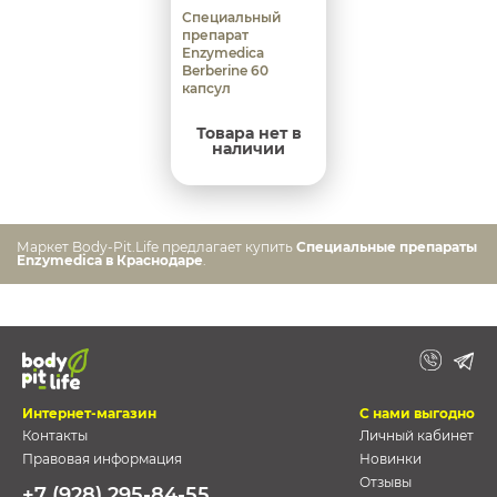
Специальный
препарат
Enzymedica
Berberine 60
капсул
Товара нет в
наличии
Маркет Body-Pit.Life предлагает купить
Специальные препараты
Enzymedica в Краснодаре
.
Интернет-магазин
С нами выгодно
Контакты
Личный кабинет
Правовая информация
Новинки
Отзывы
+7 (928) 295-84-55